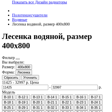
Показать все Дизайн радиаторы
Полотенцесушители
Водяные
Лесенка водяной, размер 400х800
Лесенка водяной, размер
400х800
Фильтр
Вы выбрали:
Размер:
400х800
Форма:
Лесенка
Сбросить
Уточнить
11425
-
32997
р.
Цена
-
р.
Модель
В-10
1
В-12
1
В-13
1
В-14
1
В-15
1
В-16
1
В-17
1
В-18
1
В-19
1
В-20
1
В-21
1
В-22
1
В-23
1
В-24
1
В-25
1
В-29
1
В-31
1
В-32
1
В-33
1
В-34
1
В-35
1