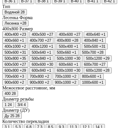
В-36
1
В-37
1
В-38
1
В-39
1
В-40
1
В-41
1
В-42
1
Тип
Водяной
28
Лесенка
Форма
Лесенка
+28
400х800
Размер
400х400
+23
400х500
+27
400х600
+27
400х640
+1
400х660
+1
400х700
+27
400х800
+28
400х840
+1
400х1000
+2
400х1200
+1
500х400
+1
500х500
+31
500х600
+31
500х640
+1
500х660
+1
500х700
+28
500х800
+35
500х840
+1
500х1000
+30
500х1200
+29
600х500
+27
600х600
+30
600х660
+1
600х700
+27
600х800
+29
600х840
+1
600х1000
+30
600х1200
+28
700х600
+3
700х800
+2
700х1000
+2
800х600
+1
900х600
+2
900х800
+2
900х1000
+2
1000х600
+1
Межосевое расстояние, мм
400
28
Диаметр резьбы
1
24
3/4
4
Диаметр (ДУ)
Ду 25
28
Количество перекладин
3
1
5
3
6
8
7
3
8
5
9
3
11
3
12
1
14
1