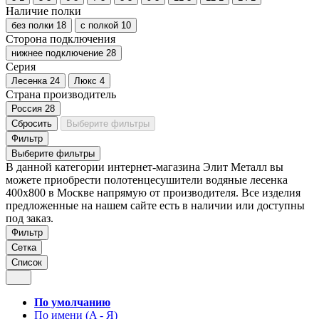
Наличие полки
без полки
18
с полкой
10
Сторона подключения
нижнее подключение
28
Серия
Лесенка
24
Люкс
4
Страна производитель
Россия
28
Сбросить
Выберите фильтры
Фильтр
Выберите фильтры
В данной категории интернет-магазина Элит Металл вы
можете приобрести полотенцесушители водяные лесенка
400х800 в Москве напрямую от производителя. Все изделия
предложенные на нашем сайте есть в наличии или доступны
под заказ.
Фильтр
Сетка
Список
По умолчанию
По имени (A - Я)