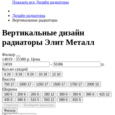
Показать все Дизайн радиаторы
Дизайн радиаторы
Вертикальные радиаторы
Вертикальные дизайн
радиаторы Элит Металл
Фильтр
14019
-
55386
р.
Цена
-
р.
Кол-во секций
4
24
6
24
8
24
10
18
12
10
Высота
750
17
1000
17
1250
17
1500
17
1750
17
2000
15
Ширина
180
6
200
6
265
6
280
12
300
6
350
6
395
6
415
12
435
6
495
6
515
5
550
12
680
6
815
5
Сбросить
Выберите фильтры
Фильтр