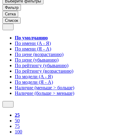
Выберите фильтры
Фильтр
Сетка
Список
По умолчанию
По имени (A - Я)
По имени (Я - A)
По цене (возрастанию)
По цене (убыванию)
По рейтингу (убыванию)
По рейтингу (возрастанию)
По модели (A - Я)
По модели (Я - A)
Наличие (меньше > больше)
Наличие (больше > меньше)
25
50
75
100