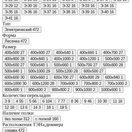
Э-29
12
Э-30
16
Э-31
16
Э-32
16
Э-33
16
Э-34
16
Э-35
16
Э-36
16
Э-37
16
Э-38
16
Э-39
16
Э-40
16
Э-41
16
Тип
Электрический
472
Форма
Лесенка
472
Размер
400х500
27
400х600
27
400х640
1
400х660
1
400х700
27
400х800
28
400х840
1
400х1000
2
400х1200
1
500х500
27
500х600
27
500х640
1
500х660
1
500х700
27
500х800
28
500х840
1
500х1000
29
500х1200
28
600х500
27
600х600
30
600х660
1
600х700
27
600х800
29
600х840
1
600х1000
30
600х1200
28
700х600
3
700х800
2
700х1000
2
800х600
1
900х600
2
900х800
2
900х1000
2
1000х600
1
Количество перекладин
3
9
4
55
5
66
6
104
7
77
8
36
9
46
10
30
11
16
12
18
13
6
14
3
18
1
19
5
Наличие полки
без полки
312
с полкой
160
Расположения ТЭНа,диммера
справа
472