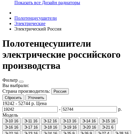
Показать все Дизайн радиаторы
Полотенцесушители
Электрические
Электрический Россия
Полотенцесушители
электрические российского
производства
Фильтр
Вы выбрали:
Страна производитель:
Россия
Сбросить
Уточнить
19242
-
52744
р.
Цена
-
р.
Модель
Э-10
16
Э-11
16
Э-12
16
Э-13
16
Э-14
16
Э-15
16
Э-16
16
Э-17
16
Э-18
16
Э-19
16
Э-20
16
Э-21
6
Э-22
16
Э-23
16
Э-24
16
Э-25
9
Э-26
9
Э-27
4
Э-28
16