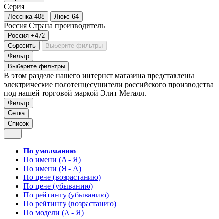
Серия
Лесенка
408
Люкс
64
Россия
Страна производитель
Россия
+472
Сбросить
Выберите фильтры
Фильтр
Выберите фильтры
В этом разделе нашего интернет магазина представлены
электрические полотенцесушители российского производства
под нашей торговой маркой Элит Металл.
Фильтр
Сетка
Список
По умолчанию
По имени (A - Я)
По имени (Я - A)
По цене (возрастанию)
По цене (убыванию)
По рейтингу (убыванию)
По рейтингу (возрастанию)
По модели (A - Я)