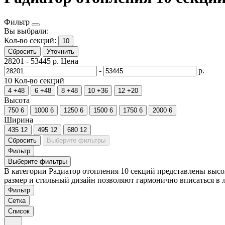
Фильтр
Вы выбрали:
Кол-во секций:
10
Сбросить
Уточнить
28201
-
53445
р.
Цена
-
р.
10
Кол-во секций
4
+48
6
+48
8
+48
10
+36
12
+20
Высота
750
6
1000
6
1250
6
1500
6
1750
6
2000
6
Ширина
435
12
495
12
680
12
Сбросить
Выберите фильтры
Фильтр
Выберите фильтры
В категории Радиатор отопления 10 секций представлены выс
размер и стильный дизайн позволяют гармонично вписаться в 
Фильтр
Сетка
Список