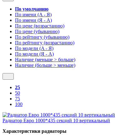
По умолчанию
По имени (A - Я)
По имени (Я - A)
По цене (возрастанию)
По цене (убыванию)
По рейтингу (убыванию)
По рейтингу (возрастанию)
По модели (A - Я)
По модели (Я - A)
Наличие (меньше > больше)
Наличие (больше > меньше)
25
50
75
100
Радиатор Евро 1000*435 секций 10 вертикальный
Характеристики радиаторы